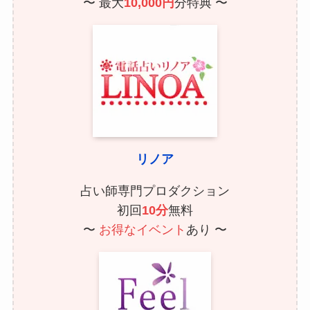
〜 最大
10,000円
分特典 〜
リノア
占い師専門プロダクション
初回
10分
無料
〜
お得なイベント
あり 〜